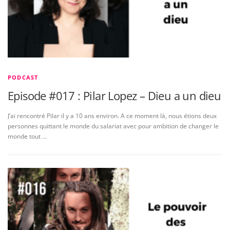
PODCAST
Episode #017 : Pilar Lopez – Dieu a un dieu
J’ai rencontré Pilar il y a 10 ans environ. A ce moment là, nous étions deux
personnes quittant le monde du salariat avec pour ambition de changer le
monde tout …