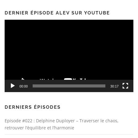
DERNIER ÉPISODE ALEV SUR YOUTUBE
Lecteur
vidéo
00:00
30:17
DERNIERS ÉPISODES
Episode #022 : Delphine Duployer – Traverser le chaos,
retrouver l’équilibre et l’harmonie