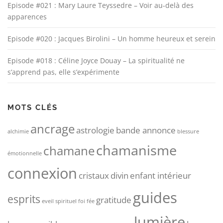
Episode #021 : Mary Laure Teyssedre – Voir au-delà des
apparences
Episode #020 : Jacques Birolini – Un homme heureux et serein
Episode #018 : Céline Joyce Douay – La spiritualité ne
s’apprend pas, elle s’expérimente
MOTS CLÉS
ancrage
astrologie
bande annonce
alchimie
blessure
chamanisme
chamane
émotionnelle
connexion
cristaux
divin
enfant intérieur
guides
esprits
gratitude
eveil spirituel
foi
fée
lumière