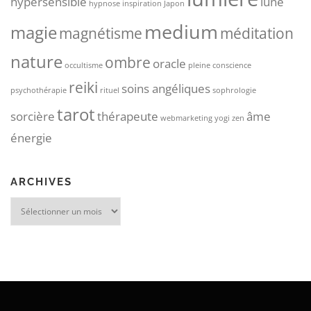
hypersensible
lune
hypnose
inspiration
Japon
medium
magie
magnétisme
méditation
nature
ombre
oracle
occultisme
pleine conscience
reiki
soins angéliques
psychothérapie
rituel
sophrologie
tarot
sorcière
thérapeute
âme
webmarketing
yogi
zen
énergie
ARCHIVES
Archives