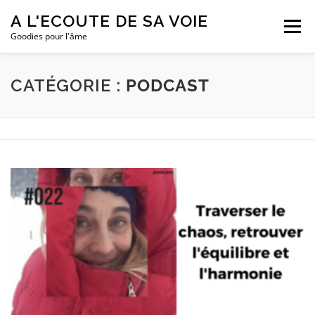
Aller
A L'ECOUTE DE SA VOIE
au
Menu
contenu
Goodies pour l'âme
LE PODCAST
LES ÉPISODES
ME CONNAÎTRE
CATÉGORIE :
PODCAST
S’ABONNER
CONTACT