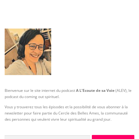
v
i
g
a
t
i
o
n
d
e
s
a
Bienvenue sur le site internet du podcast
A L’Ecoute de sa Voie
(ALEV), le
podcast du coming out spirituel.
r
t
Vous y trouverez tous les épisodes et la possibilité de vous abonner à la
newsletter pour faire partie du Cercle des Belles Ames, la communauté
i
des personnes qui veulent vivre leur spiritualité au grand jour.
c
l
e
Rechercher :