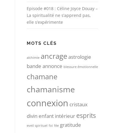
Episode #018 : Céline Joyce Douay –
La spiritualité ne s’apprend pas,
elle s’expérimente
MOTS CLÉS
ancrage
astrologie
alchimie
bande annonce
blessure émotionnelle
chamane
chamanisme
connexion
cristaux
esprits
divin
enfant intérieur
gratitude
eveil spirituel
foi
fée