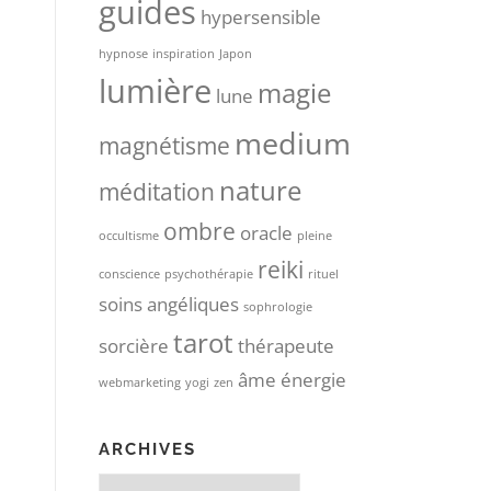
guides
hypersensible
hypnose
inspiration
Japon
lumière
magie
lune
medium
magnétisme
nature
méditation
ombre
oracle
occultisme
pleine
reiki
conscience
psychothérapie
rituel
soins angéliques
sophrologie
tarot
sorcière
thérapeute
âme
énergie
webmarketing
yogi
zen
ARCHIVES
Archives