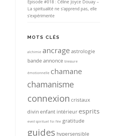
Episode #018 : Céline Joyce Douay –
La spiritualité ne s’apprend pas, elle
s’expérimente
MOTS CLÉS
ancrage
astrologie
alchimie
bande annonce
blessure
chamane
émotionnelle
chamanisme
connexion
cristaux
esprits
divin
enfant intérieur
gratitude
eveil spirituel
foi
fée
guides
hypersensible