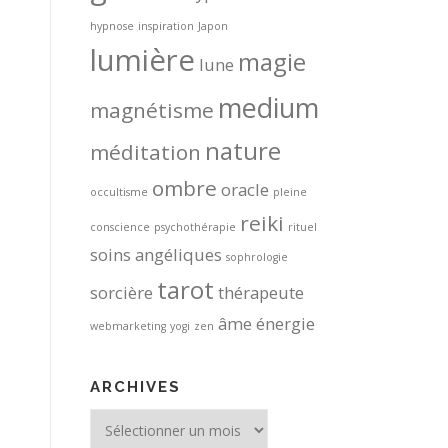
hypnose
inspiration
Japon
lumière
magie
lune
medium
magnétisme
nature
méditation
ombre
oracle
occultisme
pleine
reiki
conscience
psychothérapie
rituel
soins angéliques
sophrologie
tarot
sorcière
thérapeute
âme
énergie
webmarketing
yogi
zen
ARCHIVES
Archives