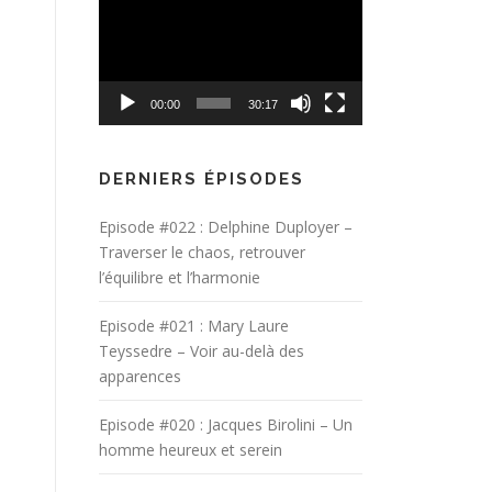
vidéo
diminuer
le
volume.
00:00
30:17
DERNIERS ÉPISODES
Episode #022 : Delphine Duployer –
Traverser le chaos, retrouver
l’équilibre et l’harmonie
Episode #021 : Mary Laure
Teyssedre – Voir au-delà des
apparences
Episode #020 : Jacques Birolini – Un
homme heureux et serein