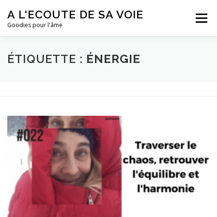
Aller
A L'ECOUTE DE SA VOIE
au
Menu
contenu
Goodies pour l'âme
LE PODCAST
LES ÉPISODES
ME CONNAÎTRE
ÉTIQUETTE :
ÉNERGIE
S’ABONNER
CONTACT