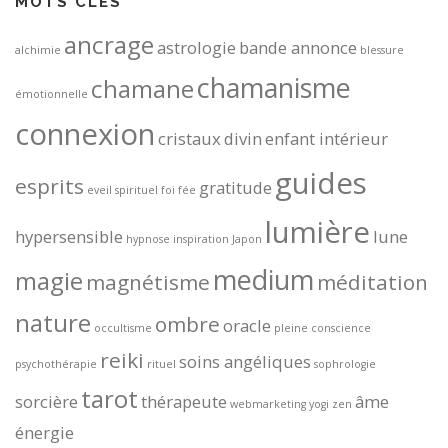
MOTS CLÉS
ancrage
astrologie
bande annonce
alchimie
blessure
chamanisme
chamane
émotionnelle
connexion
cristaux
divin
enfant intérieur
guides
esprits
gratitude
eveil spirituel
foi
fée
lumière
hypersensible
lune
hypnose
inspiration
Japon
medium
magie
magnétisme
méditation
nature
ombre
oracle
occultisme
pleine conscience
reiki
soins angéliques
psychothérapie
rituel
sophrologie
tarot
sorcière
thérapeute
âme
webmarketing
yogi
zen
énergie