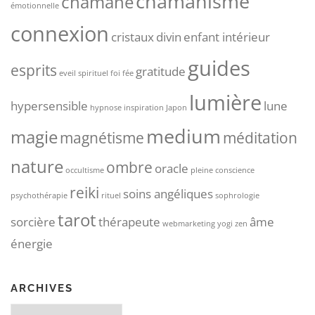
chamanisme
chamane
émotionnelle
connexion
cristaux
divin
enfant intérieur
guides
esprits
gratitude
eveil spirituel
foi
fée
lumière
hypersensible
lune
hypnose
inspiration
Japon
medium
magie
magnétisme
méditation
nature
ombre
oracle
occultisme
pleine conscience
reiki
soins angéliques
psychothérapie
rituel
sophrologie
tarot
sorcière
thérapeute
âme
webmarketing
yogi
zen
énergie
ARCHIVES
Archives