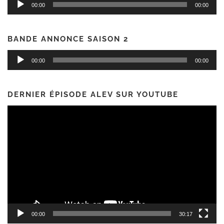
00:00
00:00
audio
BANDE ANNONCE SAISON 2
Lecteur
00:00
00:00
audio
DERNIER ÉPISODE ALEV SUR YOUTUBE
Lecteur
vidéo
00:00
30:17