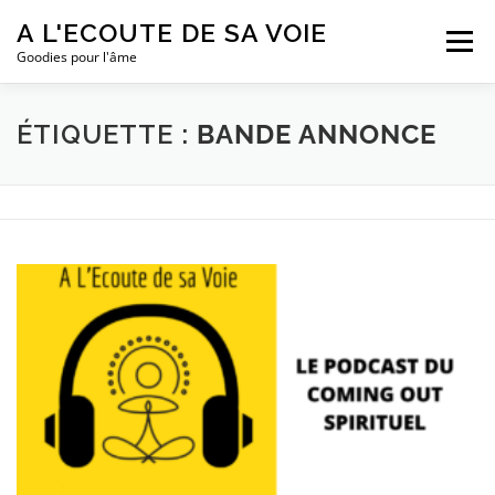
Aller
A L'ECOUTE DE SA VOIE
au
Menu
contenu
Goodies pour l'âme
LE PODCAST
LES ÉPISODES
ME CONNAÎTRE
ÉTIQUETTE :
BANDE ANNONCE
S’ABONNER
CONTACT