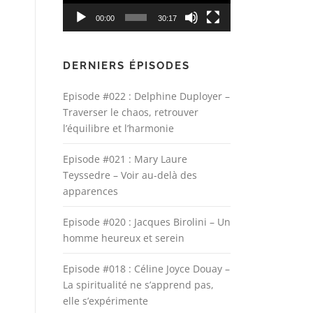
00:00
30:17
DERNIERS ÉPISODES
Episode #022 : Delphine Duployer –
Traverser le chaos, retrouver
l’équilibre et l’harmonie
Episode #021 : Mary Laure
Teyssedre – Voir au-delà des
apparences
Episode #020 : Jacques Birolini – Un
homme heureux et serein
Episode #018 : Céline Joyce Douay –
La spiritualité ne s’apprend pas,
elle s’expérimente