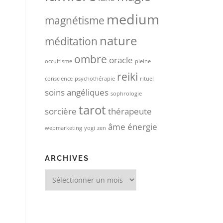
medium
magnétisme
nature
méditation
ombre
oracle
occultisme
pleine
reiki
conscience
psychothérapie
rituel
soins angéliques
sophrologie
tarot
sorcière
thérapeute
âme
énergie
webmarketing
yogi
zen
ARCHIVES
Archives