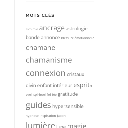
MOTS CLÉS
ancrage
astrologie
alchimie
bande annonce
blessure émotionnelle
chamane
chamanisme
connexion
cristaux
esprits
divin
enfant intérieur
gratitude
eveil spirituel
foi
fée
guides
hypersensible
hypnose
inspiration
Japon
lumière
magie
lune