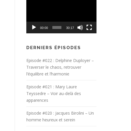
vidéo
diminuer
le
volume.
00:00
30:17
DERNIERS ÉPISODES
Episode #022 : Delphine Duployer –
Traverser le chaos, retrouver
l’équilibre et l’harmonie
Episode #021 : Mary Laure
Teyssedre – Voir au-delà des
apparences
Episode #020 : Jacques Birolini – Un
homme heureux et serein